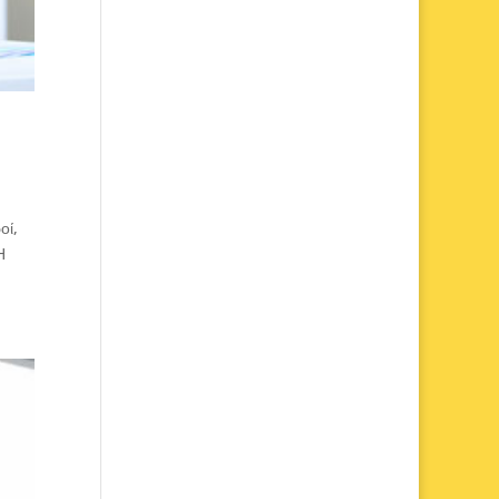
οί,
Η