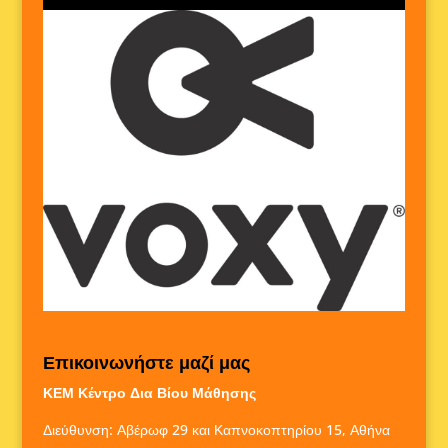
Επικοινωνήστε μαζί μας
ΚΕΜ Κέντρο Δια Βίου Μάθησης
Διεύθυνση: Αβέρωφ 29 και Καπνοκοπτηρίου 15, Αθήνα