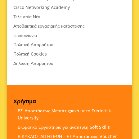
Cisco Networking Academy
Τελευταία Νέα
Αποδεικτικά εργασιακής κατάστασης
Επικοινωνία
Πολιτική Απορρήτου
Πολιτική Cookies
Δήλωση Απορρήτου
Χρήσιμα
Εξ’ Αποστάσεως Μεταπτυχιακά με το Frederick
University
Βιωματικό Εργαστήριο για ανάπτυξη Soft Skills
Β ΚΥΚΛΟΣ ΑΙΤΗΣΕΩΝ – Εξ Αποστάσεως Voucher