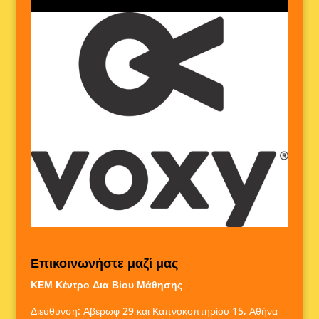
Επικοινωνήστε μαζί μας
ΚΕΜ Κέντρο Δια Βίου Μάθησης
Διεύθυνση: Αβέρωφ 29 και Καπνοκοπτηρίου 15, Αθήνα