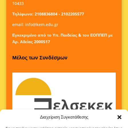
10433
Τηλέφωνο: 2108836804 - 2102205577
email:
info@kem.edu.gr
Εγκεκριμένο από το Υπ. Παιδείας & τον ΕΟΠΠΕΠ με
Αρ. Αδείας 2000517
Μέλος των Συνδέσμων
Διαχείριση Συγκατάθεσης