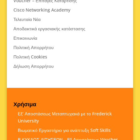
Voucher – Επιταγές Κατάρτισης
Cisco Networking Academy
Τελευταία Νέα
Αποδεικτικά εργασιακής κατάστασης
Επικοινωνία
Πολιτική Απορρήτου
Πολιτική Cookies
Δήλωση Απορρήτου
Χρήσιμα
Εξ’ Αποστάσεως Μεταπτυχιακά με το Frederick
University
Βιωματικό Εργαστήριο για ανάπτυξη Soft Skills
Β ΚΥΚΛΟΣ ΑΙΤΗΣΕΩΝ – Εξ Αποστάσεως Voucher