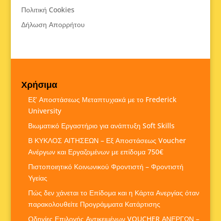
Πολιτική Cookies
Δήλωση Απορρήτου
Χρήσιμα
Εξ’ Αποστάσεως Μεταπτυχιακά με το Frederick
University
Βιωματικό Εργαστήριο για ανάπτυξη Soft Skills
Β ΚΥΚΛΟΣ ΑΙΤΗΣΕΩΝ – Εξ Αποστάσεως Voucher
Ανέργων και Εργαζομένων με επίδομα 750€
Πιστοποιητικό Κοινωνικού Φροντιστή – Φροντιστή
Υγείας
Πώς δεν χάνεται το Επίδομα και η Κάρτα Ανεργίας όταν
παρακολουθείτε Προγράμματα Κατάρτισης
Οδηγίες Επιλογής Αντικειμένων VOUCHER ΑΝΕΡΓΩΝ –