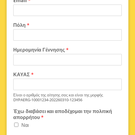
Email
*
Πόλη
*
Ημερομηνία Γέννησης
*
ΚΑΥΑΣ
*
Είναι ο αριθμός της αίτησης σας και είναι της μορφής
DYPAERG-10001234-202260310-123456
Έχω διαβάσει και αποδέχομαι την πολιτική
απορρήτου
*
Ναι