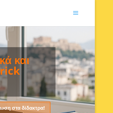
είας
πηρεσιών Τεχνικού
υ.