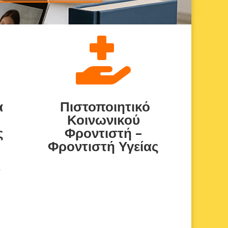

α
Πιστοποιητικό
α
Κοινωνικού
ς
Φροντιστή –
Φροντιστή Υγείας
α