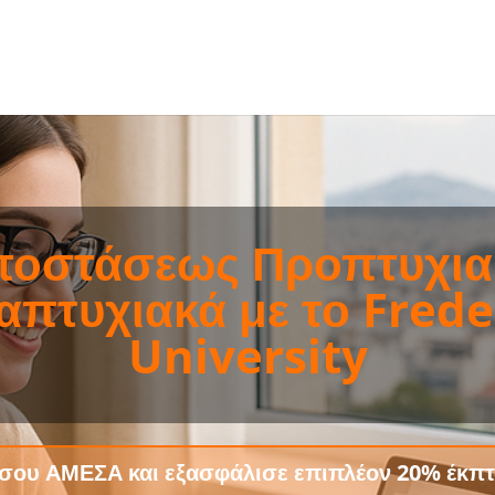
ινάρια Τεχνικών Ασφαλ
αφές όλο τον χρόνο. Δυνατότητα παροχής υ
σφαλείας μέχρι την διαξαγωγή του Σεμιναρίο
Μάθετε Περισσότερα