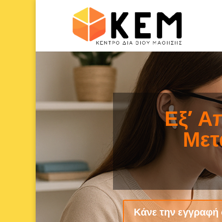
Σεμ
Τμήματα και Εγγρ
Α