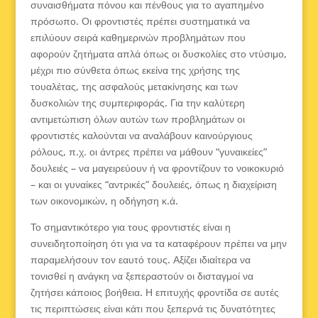
συναισθήματα πόνου και πένθους για το αγαπημένο
πρόσωπο. Οι φροντιστές πρέπει συστηματικά να
επιλύουν σειρά καθημερινών προβλημάτων που
αφορούν ζητήματα απλά όπως οι δυσκολίες στο ντύσιμο,
μέχρι πιο σύνθετα όπως εκείνα της χρήσης της
τουαλέτας, της ασφαλούς μετακίνησης και των
δυσκολιών της συμπεριφοράς. Για την καλύτερη
αντιμετώπιση όλων αυτών των προβλημάτων οι
φροντιστές καλούνται να αναλάβουν καινούργιους
ρόλους, π.χ. οι άντρες πρέπει να μάθουν “γυναικείες”
δουλειές – να μαγειρεύουν ή να φροντίζουν το νοικοκυριό
– και οι γυναίκες “αντρικές” δουλειές, όπως η διαχείριση
των οικονομικών, η οδήγηση κ.ά.
Το σημαντικότερο για τους φροντιστές είναι η
συνειδητοποίηση ότι για να τα καταφέρουν πρέπει να μην
παραμελήσουν τον εαυτό τους. Αξίζει ιδιαίτερα να
τονισθεί η ανάγκη να ξεπεραστούν οι δισταγμοί να
ζητήσει κάποιος βοήθεια. Η επιτυχής φροντίδα σε αυτές
τις περιπτώσεις είναι κάτι που ξεπερνά τις δυνατότητες